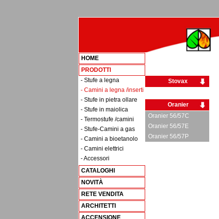
HOME
PRODOTTI
- Stufe a legna
Stovax
- Camini a legna /inserti
- Stufe in pietra ollare
Oranier
- Stufe in maiolica
Oranier 56/57C
- Termostufe /camini
Oranier 56/57E
- Stufe-Camini a gas
Oranier 56/57P
- Camini a bioetanolo
- Camini elettrici
- Accessori
CATALOGHI
NOVITÀ
RETE VENDITA
ARCHITETTI
ACCENSIONE